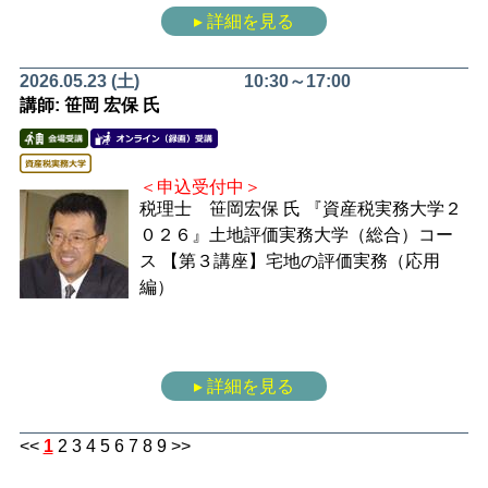
▸ 詳細を見る
2026.05.23 (土)
10:30～17:00
講師: 笹岡 宏保 氏
＜申込受付中＞
税理士 笹岡宏保 氏
『資産税実務大学２
０２６』土地評価実務大学（総合）コー
ス
【第３講座】宅地の評価実務（応用
編）
▸ 詳細を見る
<<
1
2
3
4
5
6
7
8
9
>>