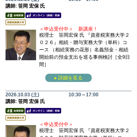
講師: 笹岡 宏保 氏
＜申込受付中＞ 新講座！
税理士 笹岡宏保 氏
『資産税実務大学２
０２６』相続・贈与実務大学（単科）コ
ース
（相続実務の花形）名義預金・相続
開始前の預金支出を巡る事例検討［全9日
間］
▸ 詳細を見る
2026.10.03 (土)
10:30～17:00
講師: 笹岡 宏保 氏
＜申込受付中＞
税理士 笹岡宏保 氏
『資産税実務大学２