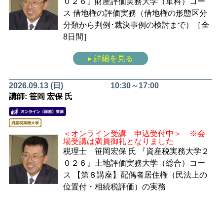
０２６』財産評価実務大学（単科）コー
ス
借地権の評価実務（借地権の形態区分
分類から判例･裁決事例の検討まで）［全
8日間］
▸ 詳細を見る
2026.09.13 (日)
10:30～17:00
講師: 笹岡 宏保 氏
＜オンライン受講 申込受付中＞ ※会
場受講は満員御礼となりました
税理士 笹岡宏保 氏
『資産税実務大学２
０２６』土地評価実務大学（総合）コー
ス
【第８講座】配偶者居住権（民法上の
位置付・相続税評価）の実務