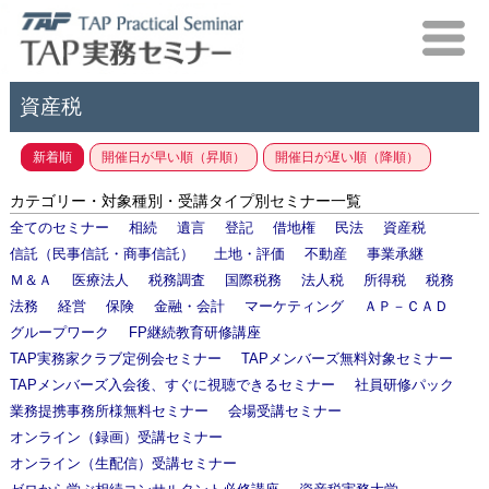
資産税
新着順
開催日が早い順（昇順）
開催日が遅い順（降順）
カテゴリー・対象種別・受講タイプ別セミナー一覧
全てのセミナー
相続
遺言
登記
借地権
民法
資産税
信託（民事信託・商事信託）
土地・評価
不動産
事業承継
Ｍ＆Ａ
医療法人
税務調査
国際税務
法人税
所得税
税務
法務
経営
保険
金融・会計
マーケティング
ＡＰ－ＣＡＤ
グループワーク
FP継続教育研修講座
TAP実務家クラブ定例会セミナー
TAPメンバーズ無料対象セミナー
TAPメンバーズ入会後、すぐに視聴できるセミナー
社員研修パック
業務提携事務所様無料セミナー
会場受講セミナー
オンライン（録画）受講セミナー
オンライン（生配信）受講セミナー